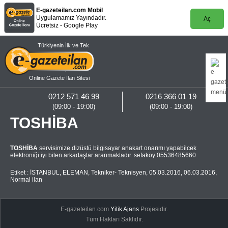
E-gazeteilan.com Mobil
Uygulamamız Yayındadır.
Aç
Ücretsiz - Google Play
Türkiyenin İlk ve Tek
Online Gazete İlan Sitesi
0212 571 46 99
0216 366 01 19
(09:00 - 19:00)
(09:00 - 19:00)
TOSHİBA
TOSHİBA
servisimize dizüstü bilgisayar anakart onarımı yapabilcek
elektroniği iyi bilen arkadaşlar aranmaktadır. sefaköy 05536485660
Etiket :
İSTANBUL
,
ELEMAN
,
Tekniker- Teknisyen
,
05.03.2016
,
06.03.2016
,
Normal ilan
E-gazeteilan.com
Yitik Ajans
Projesidir.
Tüm Hakları Saklıdır.