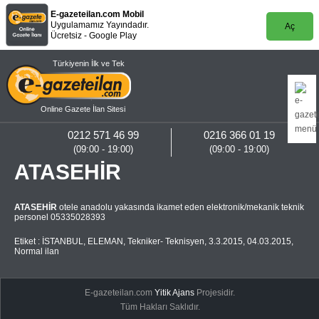
E-gazeteilan.com Mobil
Uygulamamız Yayındadır.
Aç
Ücretsiz - Google Play
Türkiyenin İlk ve Tek
Online Gazete İlan Sitesi
0212 571 46 99
0216 366 01 19
(09:00 - 19:00)
(09:00 - 19:00)
ATASEHİR
ATASEHİR
otele anadolu yakasında ikamet eden elektronik/mekanik teknik
personel 05335028393
Etiket :
İSTANBUL
,
ELEMAN
,
Tekniker- Teknisyen
,
3.3.2015
,
04.03.2015
,
Normal ilan
E-gazeteilan.com
Yitik Ajans
Projesidir.
Tüm Hakları Saklıdır.