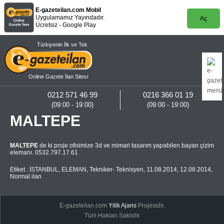
E-gazeteilan.com Mobil
Uygulamamız Yayındadır.
Aç
Ücretsiz - Google Play
Türkiyenin İlk ve Tek
Online Gazete İlan Sitesi
0212 571 46 99
0216 366 01 19
(09:00 - 19:00)
(09:00 - 19:00)
MALTEPE
MALTEPE
de ki proje ofisimize 3d ve mimari tasarım yapabilen bayan çizim
elemanı. 0532.797.17.61
Etiket :
İSTANBUL
,
ELEMAN
,
Tekniker- Teknisyen
,
11.08.2014
,
12.08.2014
,
Normal ilan
E-gazeteilan.com
Yitik Ajans
Projesidir.
Tüm Hakları Saklıdır.