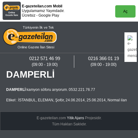
E-gazeteilan.com Mobil
Uygulamamız Yayındadır.
Aç
Ücretsiz - Google Play
Türkiyenin İlk ve Tek
Online Gazete İlan Sitesi
0212 571 46 99
0216 366 01 19
(09:00 - 19:00)
(09:00 - 19:00)
DAMPERLİ
DAMPERLİ
kamyon söforu arıyorum. 0532.221.76.77
Etiket :
İSTANBUL
,
ELEMAN
,
Şoför
,
24.06.2014
,
25.06.2014
,
Normal ilan
E-gazeteilan.com
Yitik Ajans
Projesidir.
Tüm Hakları Saklıdır.