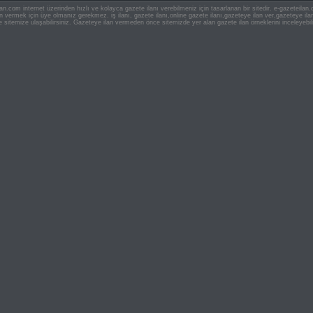
an.com internet üzerinden hızlı ve kolayca gazete ilanı verebilmeniz için tasarlanan bir sitedir. e-gazeteila
ilan vermek için üye olmanız gerekmez. iş ilanı, gazete ilanı,online gazete ilanı,gazeteye ilan ver,gazeteye
e sitemize ulaşabilirsiniz. Gazeteye ilan vermeden önce sitemizde yer alan gazete ilan örneklerini inceleyebili