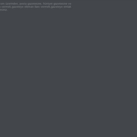
n.com üzerinden, posta gazetesine, hürriyet gazetesine ve
 ilan vermek,gazeteye eleman ilanı vermek,gazeteye emlak
rsiniz.