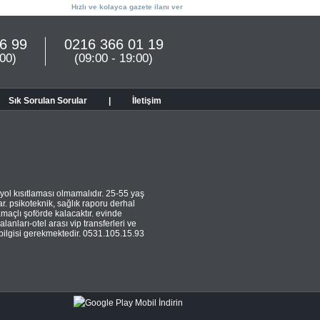
Hızlı ve kolayca gazete ilanı ver
6 99
0216 366 01 19
:00)
(09:00 - 19:00)
Sık Sorulan Sorular
|
İletişim
 yol kısıtlaması olmamalıdır. 25-55 yaş
. psikoteknik, sağlık raporu derhal
maçlı şoförde kalacaktır. evinde
lanları-otel arası vip transferleri ve
e bilgisi gerekmektedir. 0531.105.15.93