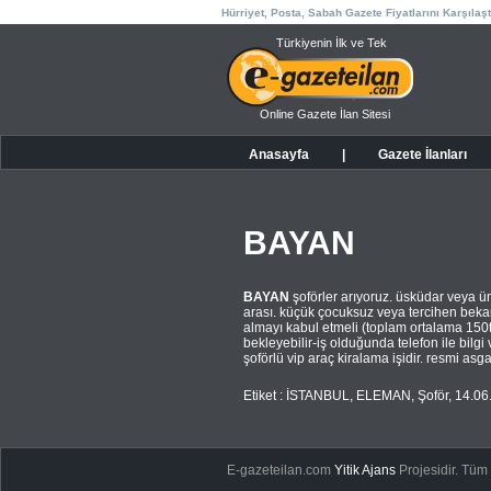
Hürriyet, Posta, Sabah Gazete Fiyatlarını Karşılaşt
Türkiyenin İlk ve Tek
Online Gazete İlan Sitesi
Anasayfa
|
Gazete İlanları
BAYAN
BAYAN
şoförler arıyoruz. üsküdar veya üm
arası. küçük çocuksuz veya tercihen bekar
almayı kabul etmeli (toplam ortalama 150t
bekleyebilir-iş olduğunda telefon ile bilgi
şoförlü vip araç kiralama işidir. resmi asg
Etiket :
İSTANBUL
,
ELEMAN
,
Şoför
,
14.06
E-gazeteilan.com
Yitik Ajans
Projesidir.
Tüm H