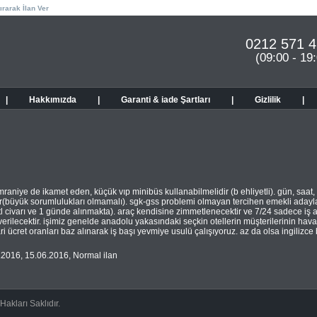
ırarak İlan Ver
0212 571 4
(09:00 - 19
|
Hakkımızda
|
Garanti & iade Şartları
|
Gizlilik
|
raniye de ikamet eden, küçük vıp minibüs kullanabilmelidir (b ehliyetli). gün, saat,
(büyük sorumlulukları olmamalı). sgk-gss problemi olmayan tercihen emekli adaylar
l civarı ve 1 günde alınmakta). araç kendisine zimmetlenecektir ve 7/24 sadece iş a
 verilecektir. işimiz genelde anadolu yakasındaki seçkin otellerin müşterilerinin havaa
ari ücret oranları baz alınarak iş başı yevmiye usulü çalışıyoruz. az da olsa ingilizc
.2016
,
15.06.2016
,
Normal ilan
akları Saklıdır.