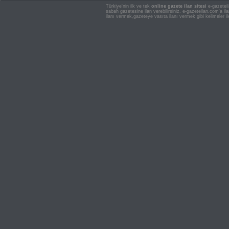
Türkiye'nin ilk ve tek
online gazete ilan sitesi
e-gazeteil
sabah gazetesine ilan verebilirsiniz. e-gazeteilan.com'a 
ilanı vermek,gazeteye vasıta ilanı vermek gibi kelimeler il