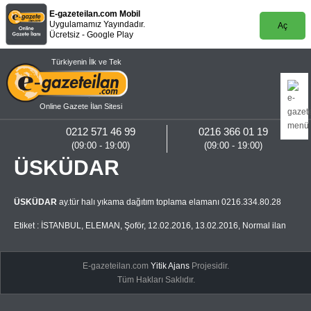
E-gazeteilan.com Mobil
Uygulamamız Yayındadır.
Aç
Ücretsiz - Google Play
Türkiyenin İlk ve Tek
Online Gazete İlan Sitesi
0212 571 46 99
0216 366 01 19
(09:00 - 19:00)
(09:00 - 19:00)
ÜSKÜDAR
ÜSKÜDAR
ay.tür halı yıkama dağıtım toplama elamanı 0216.334.80.28
Etiket :
İSTANBUL
,
ELEMAN
,
Şoför
,
12.02.2016
,
13.02.2016
,
Normal ilan
E-gazeteilan.com
Yitik Ajans
Projesidir.
Tüm Hakları Saklıdır.