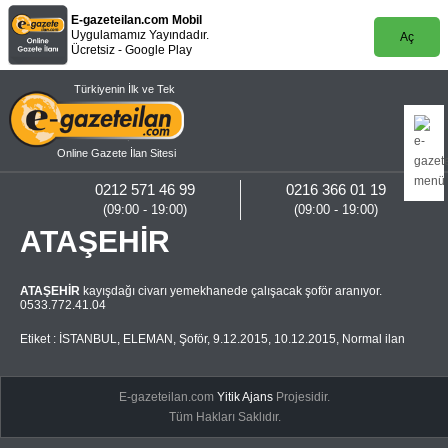
E-gazeteilan.com Mobil
Uygulamamız Yayındadır.
Aç
Ücretsiz - Google Play
Türkiyenin İlk ve Tek
Online Gazete İlan Sitesi
0212 571 46 99
0216 366 01 19
(09:00 - 19:00)
(09:00 - 19:00)
ATAŞEHİR
ATAŞEHİR
kayışdağı civarı yemekhanede çalışacak şoför aranıyor.
0533.772.41.04
Etiket :
İSTANBUL
,
ELEMAN
,
Şoför
,
9.12.2015
,
10.12.2015
,
Normal ilan
E-gazeteilan.com
Yitik Ajans
Projesidir.
Tüm Hakları Saklıdır.