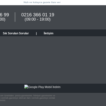
Hızlı ve kolayca gazete ilanı ver
6 99
0216 366 01 19
:00)
(09:00 - 19:00)
Sık Sorulan Sorular
|
İletişim
n.com üzerinden, posta gazetesine, hürriyet gazetesine ve
 ilan vermek,gazeteye eleman ilanı vermek,gazeteye emlak
rsiniz.