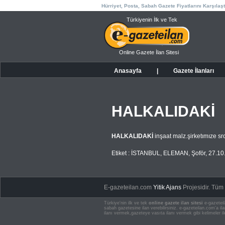
Hürriyet, Posta, Sabah Gazete Fiyatlarını Karşılaşt
Türkiyenin İlk ve Tek
Online Gazete İlan Sitesi
Anasayfa
|
Gazete İlanları
HALKALIDAKİ
HALKALIDAKİ
inşaat malz.şirketımıze sr
Etiket :
İSTANBUL
,
ELEMAN
,
Şoför
,
27.10
E-gazeteilan.com
Yitik Ajans
Projesidir.
Tüm H
Türkiye'nin ilk ve tek
online gazete ilan sitesi
e-gazeteil
sabah gazetesine ilan verebilirsiniz. e-gazeteilan.com'a 
ilanı vermek,gazeteye vasıta ilanı vermek gibi kelimeler il