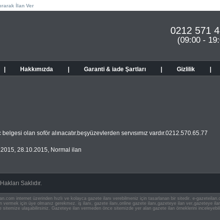
ırarak İlan Ver
0212 571 4
(09:00 - 19
|
Hakkımızda
|
Garanti & iade Şartları
|
Gizlilik
|
c belgesi olan soför alınacatır.beşyüzevlerden servısımız vardır.0212.570.65.77
.2015
,
28.10.2015
,
Normal ilan
akları Saklıdır.
an.com internet üzerinden hızlı ve kolayca gazete ilanı verebilmeniz için tasarlanan bir sitedir. e-gazeteila
ilan vermek için üye olmanız gerekmez. iş ilanı, gazete ilanı,online gazete ilanı,gazeteye ilan ver,gazeteye
e sitemize ulaşabilirsiniz. Gazeteye ilan vermeden önce sitemizde yer alan gazete ilan örneklerini inceleyebili