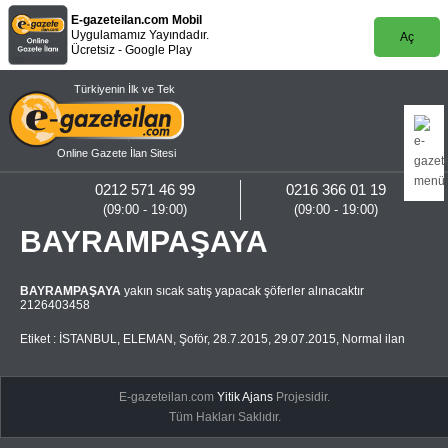
E-gazeteilan.com Mobil
Uygulamamız Yayındadır.
Aç
Ücretsiz - Google Play
Türkiyenin İlk ve Tek
Online Gazete İlan Sitesi
0212 571 46 99
0216 366 01 19
(09:00 - 19:00)
(09:00 - 19:00)
BAYRAMPAŞAYA
BAYRAMPAŞAYA
yakın sıcak satış yapacak şöferler alınacaktır
2126403458
Etiket :
İSTANBUL
,
ELEMAN
,
Şoför
,
28.7.2015
,
29.07.2015
,
Normal ilan
E-gazeteilan.com
Yitik Ajans
Projesidir.
Tüm Hakları Saklıdır.