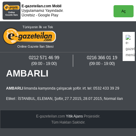
E-gazeteilan.com Mobil
Uygulamamız Yayındadır.
Aç
Ücretsiz - Google Play
Türkiyenin İlk ve Tek
Online Gazete İlan Sitesi
0212 571 46 99
0216 366 01 19
(09:00 - 19:00)
(09:00 - 19:00)
AMBARLI
AMBARLI
limanda kamyonda çalışacak şoför. irt. tel: 0532 433 39 29
Etiket :
İSTANBUL
,
ELEMAN
,
Şoför
,
27.7.2015
,
28.07.2015
,
Normal ilan
E-gazeteilan.com
Yitik Ajans
Projesidir.
Tüm Hakları Saklıdır.