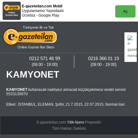
E-gazeteilan.com Mobil
Uygulamamız Yayındadır.
Aç
Ücretsiz - Google Play
Türkiyenin İlk ve Tek
Online Gazete İlan Sitesi
0212 571 46 99
0216 366 01 19
(09:00 - 19:00)
(09:00 - 19:00)
KAMYONET
KAMYONET
kullanacak nakliyeci alınacak küçükçekmece vestel servisi
5533130870
Etiket :
İSTANBUL
,
ELEMAN
,
Şoför
,
21.7.2015
,
22.07.2015
,
Normal ilan
E-gazeteilan.com
Yitik Ajans
Projesidir.
Tüm Hakları Saklıdır.