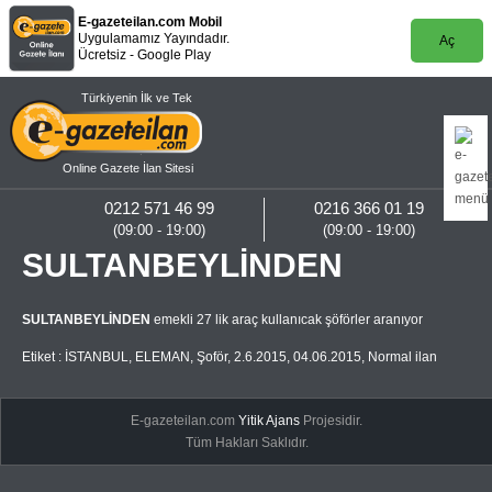
E-gazeteilan.com Mobil
Uygulamamız Yayındadır.
Aç
Ücretsiz - Google Play
Türkiyenin İlk ve Tek
Online Gazete İlan Sitesi
0212 571 46 99
0216 366 01 19
(09:00 - 19:00)
(09:00 - 19:00)
SULTANBEYLİNDEN
SULTANBEYLİNDEN
emekli 27 lik araç kullanıcak şöförler aranıyor
Etiket :
İSTANBUL
,
ELEMAN
,
Şoför
,
2.6.2015
,
04.06.2015
,
Normal ilan
E-gazeteilan.com
Yitik Ajans
Projesidir.
Tüm Hakları Saklıdır.