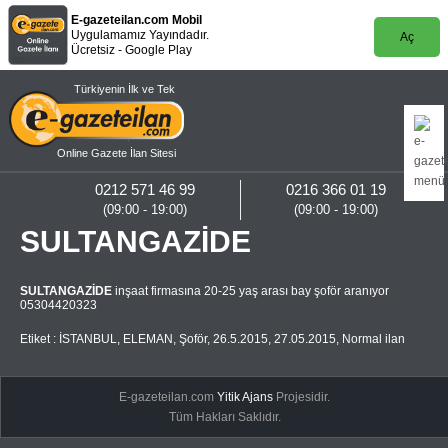
E-gazeteilan.com Mobil
Uygulamamız Yayındadır.
Aç
Ücretsiz - Google Play
Türkiyenin İlk ve Tek
Online Gazete İlan Sitesi
0212 571 46 99
0216 366 01 19
(09:00 - 19:00)
(09:00 - 19:00)
SULTANGAZİDE
SULTANGAZİDE
inşaat firmasına 20-25 yaş arası bay şoför aranıyor
05304420323
Etiket :
İSTANBUL
,
ELEMAN
,
Şoför
,
26.5.2015
,
27.05.2015
,
Normal ilan
E-gazeteilan.com
Yitik Ajans
Projesidir.
Tüm Hakları Saklıdır.