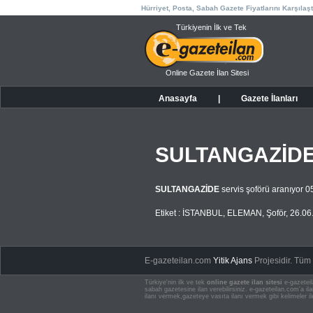
Hürriyet, Posta, Sabah Gazete Fiyatlarını Karşılaşt
Türkiyenin İlk ve Tek
Online Gazete İlan Sitesi
Anasayfa
|
Gazete İlanları
SULTANGAZİD
SULTANGAZİDE
servis şoförü aranıyor 
Etiket :
İSTANBUL
,
ELEMAN
,
Şoför
,
26.06
E-gazeteilan.com
Yitik Ajans
Projesidir.
Tüm H
Türkiye'nin ilk ve tek
online gazete ilan sitesi
e-gazeteil
sabah gazetesine ilan verebilirsiniz. e-gazeteilan.com'a 
ilanı vermek,gazeteye vasıta ilanı vermek gibi kelimeler il