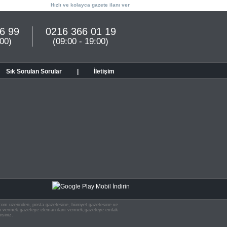
Hızlı ve kolayca gazete ilanı ver
6 99
0216 366 01 19
:00)
(09:00 - 19:00)
Sık Sorulan Sorular
|
İletişim
n.com üzerinden, posta gazetesine, hürriyet gazetesine ve
 ilan vermek,gazeteye eleman ilanı vermek,gazeteye emlak
rsiniz.