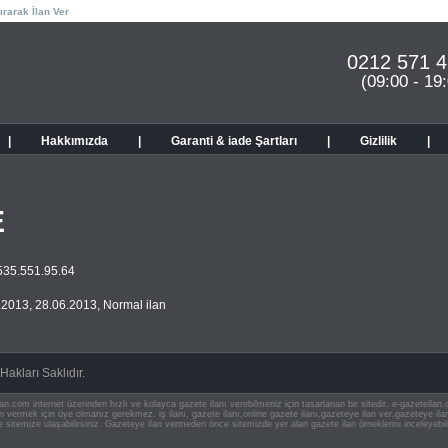
ırarak İlan Ver
0212 571 4
(09:00 - 19
|
Hakkımızda
|
Garanti & iade Şartları
|
Gizlilik
|
E
0535.551.95.64
.2013
,
28.06.2013
,
Normal ilan
akları Saklıdır.
an.com internet üzerinden hızlı ve kolayca gazete ilanı verebilmeniz için tasarlanan bir sitedir. e-gazeteila
ilan vermek için üye olmanız gerekmez. iş ilanı, gazete ilanı,online gazete ilanı,gazeteye ilan ver,gazeteye
e sitemize ulaşabilirsiniz. Gazeteye ilan vermeden önce sitemizde yer alan gazete ilan örneklerini inceleyebili