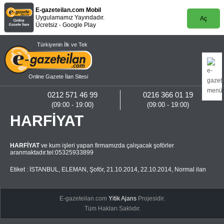
E-gazeteilan.com Mobil
Uygulamamız Yayındadır.
Aç
Ücretsiz - Google Play
Türkiyenin İlk ve Tek
Online Gazete İlan Sitesi
0212 571 46 99
0216 366 01 19
(09:00 - 19:00)
(09:00 - 19:00)
HARFİYAT
HARFİYAT
ve kum işleri yapan firmamızda çalışacak şoförler
aranmaktadır.tel:05325933899
Etiket :
İSTANBUL
,
ELEMAN
,
Şoför
,
21.10.2014
,
22.10.2014
,
Normal ilan
E-gazeteilan.com
Yitik Ajans
Projesidir.
Tüm Hakları Saklıdır.