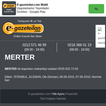
E-gazeteilan.com Mobil
Uygulamamız Yayındadır.
Aç
Ücretsiz - Google Play
Türkiyenin İlk ve Tek
Online Gazete İlan Sitesi
0212 571 46 99
0216 366 01 19
(09:00 - 19:00)
(09:00 - 19:00)
MERTER
MERTER
de kaportacı mekanikçi ustaları 0535.932.73.55
Etiket :
İSTANBUL
,
ELEMAN
,
Oto Elemanı
,
06.06.2016
,
07.06.2016
,
Normal
ilan
E-gazeteilan.com
Yitik Ajans
Projesidir.
Tüm Hakları Saklıdır.