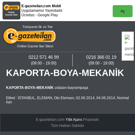
E-gazeteilan.com Mobil
Uygulamamız Yayındadır.
Aç
Ücretsiz - Google Play
Türkiyenin İlk ve Tek
Online Gazete İlan Sitesi
0212 571 46 99
0216 366 01 19
(09:00 - 19:00)
(09:00 - 19:00)
KAPORTA-BOYA-MEKANİK
KAPORTA-BOYA-MEKANİK
ustaları-bayrampaşa
Etiket :
İSTANBUL
,
ELEMAN
,
Oto Elemanı
,
02.06.2014
,
04.06.2014
,
Normal
ilan
E-gazeteilan.com
Yitik Ajans
Projesidir.
Tüm Hakları Saklıdır.