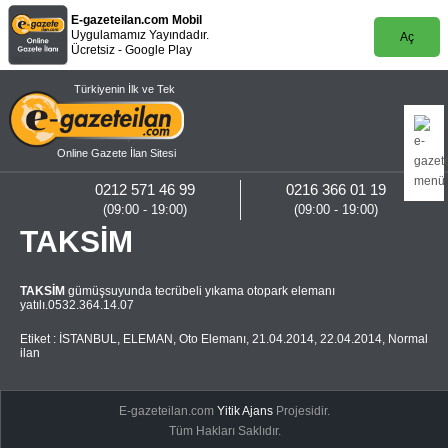
E-gazeteilan.com Mobil
Uygulamamız Yayındadır.
Aç
Ücretsiz - Google Play
Türkiyenin İlk ve Tek
Online Gazete İlan Sitesi
0212 571 46 99
0216 366 01 19
(09:00 - 19:00)
(09:00 - 19:00)
TAKSİM
TAKSİM
gümüşsuyunda tecrübeli yıkama otopark elemanı
yatılı.0532.364.14.07
Etiket :
İSTANBUL
,
ELEMAN
,
Oto Elemanı
,
21.04.2014
,
22.04.2014
,
Normal
ilan
E-gazeteilan.com
Yitik Ajans
Projesidir.
Tüm Hakları Saklıdır.