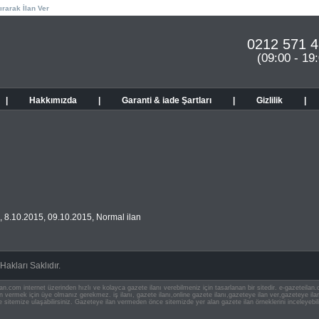
ırarak İlan Ver
0212 571 4
(09:00 - 19
|
Hakkımızda
|
Garanti & iade Şartları
|
Gizlilik
|
,
8.10.2015
,
09.10.2015
,
Normal ilan
akları Saklıdır.
an.com internet üzerinden hızlı ve kolayca gazete ilanı verebilmeniz için tasarlanan bir sitedir. e-gazeteila
ilan vermek için üye olmanız gerekmez. iş ilanı, gazete ilanı,online gazete ilanı,gazeteye ilan ver,gazeteye
e sitemize ulaşabilirsiniz. Gazeteye ilan vermeden önce sitemizde yer alan gazete ilan örneklerini inceleyebili