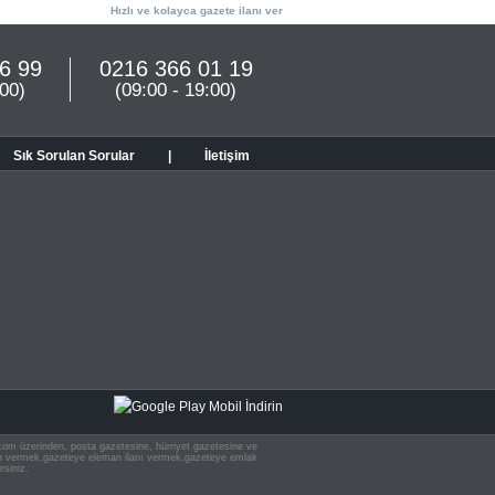
Hızlı ve kolayca gazete ilanı ver
6 99
0216 366 01 19
:00)
(09:00 - 19:00)
Sık Sorulan Sorular
|
İletişim
n.com üzerinden, posta gazetesine, hürriyet gazetesine ve
 ilan vermek,gazeteye eleman ilanı vermek,gazeteye emlak
rsiniz.