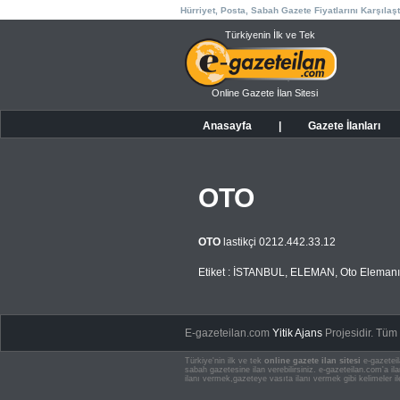
Hürriyet, Posta, Sabah Gazete Fiyatlarını Karşılaşt
Türkiyenin İlk ve Tek
Online Gazete İlan Sitesi
Anasayfa
|
Gazete İlanları
OTO
OTO
lastikçi 0212.442.33.12
Etiket :
İSTANBUL
,
ELEMAN
,
Oto Elemanı
E-gazeteilan.com
Yitik Ajans
Projesidir.
Tüm H
Türkiye'nin ilk ve tek
online gazete ilan sitesi
e-gazeteil
sabah gazetesine ilan verebilirsiniz. e-gazeteilan.com'a 
ilanı vermek,gazeteye vasıta ilanı vermek gibi kelimeler il