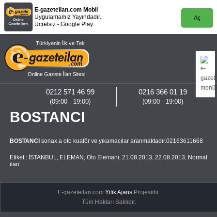
E-gazeteilan.com Mobil
Uygulamamız Yayındadır.
Aç
Ücretsiz - Google Play
Türkiyenin İlk ve Tek
Online Gazete İlan Sitesi
0212 571 46 99
0216 366 01 19
(09:00 - 19:00)
(09:00 - 19:00)
BOSTANCI
BOSTANCI
sonax a oto kuaför ve yıkamacılar aranmaktadır.02163611668
Etiket :
İSTANBUL
,
ELEMAN
,
Oto Elemanı
,
21.08.2013
,
22.08.2013
,
Normal
ilan
E-gazeteilan.com
Yitik Ajans
Projesidir.
Tüm Hakları Saklıdır.