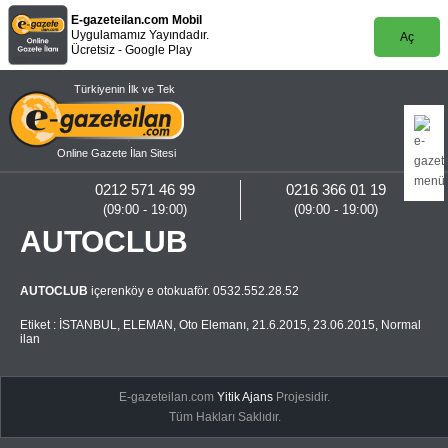
E-gazeteilan.com Mobil
Uygulamamız Yayındadır.
Aç
Ücretsiz - Google Play
Türkiyenin İlk ve Tek
Online Gazete İlan Sitesi
0212 571 46 99
0216 366 01 19
(09:00 - 19:00)
(09:00 - 19:00)
AUTOCLUB
AUTOCLUB
içerenköy e otokuaför. 0532.552.28.52
Etiket :
İSTANBUL
,
ELEMAN
,
Oto Elemanı
,
21.6.2015
,
23.06.2015
,
Normal
ilan
E-gazeteilan.com
Yitik Ajans
Projesidir.
Tüm Hakları Saklıdır.