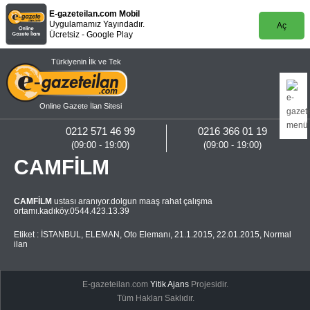
E-gazeteilan.com Mobil
Uygulamamız Yayındadır.
Aç
Ücretsiz - Google Play
Türkiyenin İlk ve Tek
Online Gazete İlan Sitesi
0212 571 46 99
0216 366 01 19
(09:00 - 19:00)
(09:00 - 19:00)
CAMFİLM
CAMFİLM
ustası aranıyor.dolgun maaş rahat çalışma
ortamı.kadıköy.0544.423.13.39
Etiket :
İSTANBUL
,
ELEMAN
,
Oto Elemanı
,
21.1.2015
,
22.01.2015
,
Normal
ilan
E-gazeteilan.com
Yitik Ajans
Projesidir.
Tüm Hakları Saklıdır.