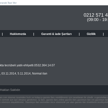
ırarak İlan Ver
0212 571 4
(09:00 - 19
|
Hakkımızda
|
Garanti & iade Şartları
|
Gizlilik
|
ta tecrübeli yatılı ehliyetli.0532.364.14.07
,
03.11.2014
,
5.11.2014
,
Normal ilan
akları Saklıdır.
an.com internet üzerinden hızlı ve kolayca gazete ilanı verebilmeniz için tasarlanan bir sitedir. e-gazeteila
ilan vermek için üye olmanız gerekmez. iş ilanı, gazete ilanı,online gazete ilanı,gazeteye ilan ver,gazeteye
e sitemize ulaşabilirsiniz. Gazeteye ilan vermeden önce sitemizde yer alan gazete ilan örneklerini inceleyebili