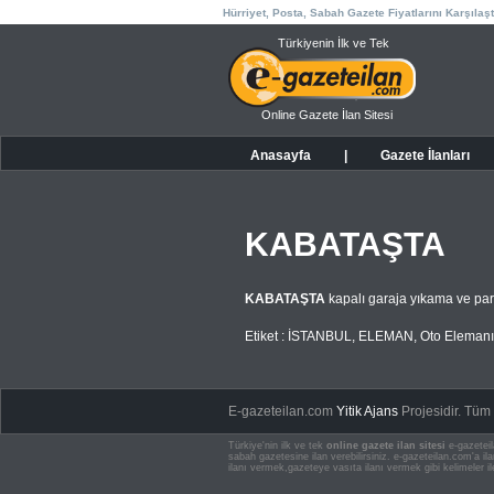
Hürriyet, Posta, Sabah Gazete Fiyatlarını Karşılaşt
Türkiyenin İlk ve Tek
Online Gazete İlan Sitesi
Anasayfa
|
Gazete İlanları
KABATAŞTA
KABATAŞTA
kapalı garaja yıkama ve park
Etiket :
İSTANBUL
,
ELEMAN
,
Oto Elemanı
E-gazeteilan.com
Yitik Ajans
Projesidir.
Tüm H
Türkiye'nin ilk ve tek
online gazete ilan sitesi
e-gazeteil
sabah gazetesine ilan verebilirsiniz. e-gazeteilan.com'a 
ilanı vermek,gazeteye vasıta ilanı vermek gibi kelimeler il