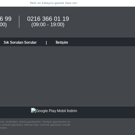
Hızlı ve kolayca gazete ilanı ver
6 99
0216 366 01 19
:00)
(09:00 - 19:00)
Sık Sorulan Sorular
|
İletişim
n.com üzerinden, posta gazetesine, hürriyet gazetesine ve
 ilan vermek,gazeteye eleman ilanı vermek,gazeteye emlak
rsiniz.