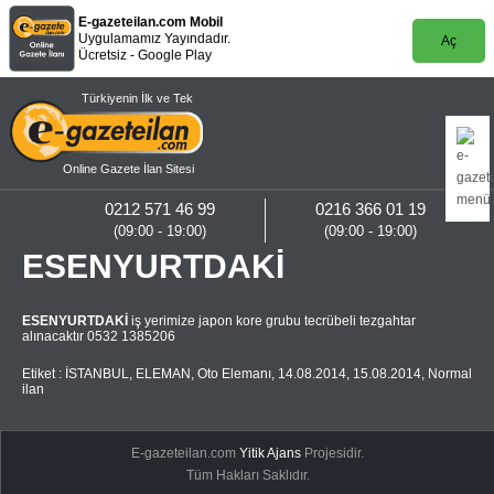
E-gazeteilan.com Mobil
Uygulamamız Yayındadır.
Aç
Ücretsiz - Google Play
Türkiyenin İlk ve Tek
Online Gazete İlan Sitesi
0212 571 46 99
0216 366 01 19
(09:00 - 19:00)
(09:00 - 19:00)
ESENYURTDAKİ
ESENYURTDAKİ
iş yerimize japon kore grubu tecrübeli tezgahtar
alınacaktır 0532 1385206
Etiket :
İSTANBUL
,
ELEMAN
,
Oto Elemanı
,
14.08.2014
,
15.08.2014
,
Normal
ilan
E-gazeteilan.com
Yitik Ajans
Projesidir.
Tüm Hakları Saklıdır.