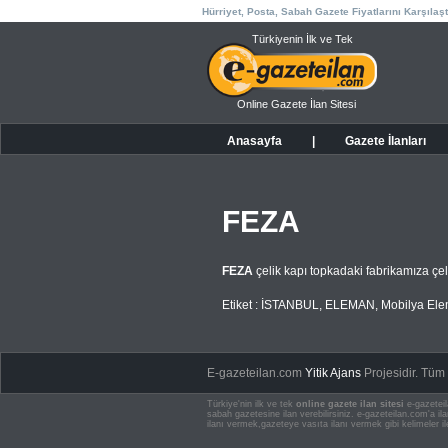
Hürriyet, Posta, Sabah Gazete Fiyatlarını Karşılaşt
Türkiyenin İlk ve Tek
Online Gazete İlan Sitesi
Anasayfa
|
Gazete İlanları
FEZA
FEZA
çelik kapı topkadaki fabrikamıza çe
Etiket :
İSTANBUL
,
ELEMAN
,
Mobilya Ele
E-gazeteilan.com
Yitik Ajans
Projesidir.
Tüm H
Türkiye'nin ilk ve tek
online gazete ilan sitesi
e-gazeteil
sabah gazetesine ilan verebilirsiniz. e-gazeteilan.com'a 
ilanı vermek,gazeteye vasıta ilanı vermek gibi kelimeler il