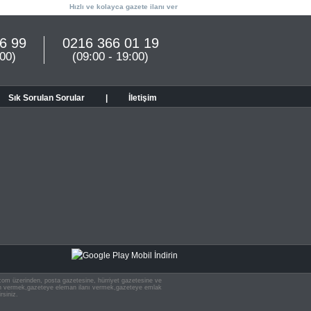
Hızlı ve kolayca gazete ilanı ver
6 99
0216 366 01 19
:00)
(09:00 - 19:00)
Sık Sorulan Sorular
|
İletişim
n.com üzerinden, posta gazetesine, hürriyet gazetesine ve
 ilan vermek,gazeteye eleman ilanı vermek,gazeteye emlak
rsiniz.