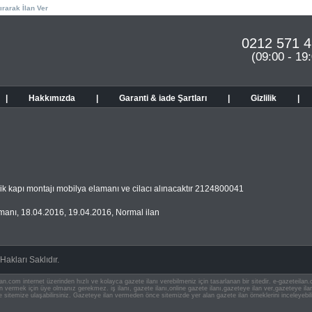
ırarak İlan Ver
0212 571 4
(09:00 - 19
|
Hakkımızda
|
Garanti & iade Şartları
|
Gizlilik
|
lik kapı montajı mobilya elamanı ve cilacı alınacaktır 2124800041
manı
,
18.04.2016
,
19.04.2016
,
Normal ilan
akları Saklıdır.
an.com internet üzerinden hızlı ve kolayca gazete ilanı verebilmeniz için tasarlanan bir sitedir. e-gazeteila
ilan vermek için üye olmanız gerekmez. iş ilanı, gazete ilanı,online gazete ilanı,gazeteye ilan ver,gazeteye
e sitemize ulaşabilirsiniz. Gazeteye ilan vermeden önce sitemizde yer alan gazete ilan örneklerini inceleyebili