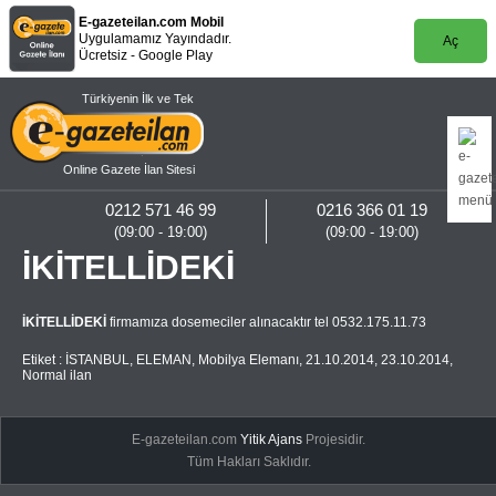
E-gazeteilan.com Mobil
Uygulamamız Yayındadır.
Aç
Ücretsiz - Google Play
Türkiyenin İlk ve Tek
Online Gazete İlan Sitesi
0212 571 46 99
0216 366 01 19
(09:00 - 19:00)
(09:00 - 19:00)
İKİTELLİDEKİ
İKİTELLİDEKİ
firmamıza dosemeciler alınacaktır tel 0532.175.11.73
Etiket :
İSTANBUL
,
ELEMAN
,
Mobilya Elemanı
,
21.10.2014
,
23.10.2014
,
Normal ilan
E-gazeteilan.com
Yitik Ajans
Projesidir.
Tüm Hakları Saklıdır.