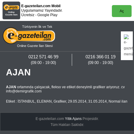
E-gazeteilan.com Mobil
Uygulamamız Yayındadır.
Aç
Ücretsiz - Google Play
Türkiyenin İlk ve Tek
Online Gazete İlan Sitesi
0212 571 46 99
0216 366 01 19
(09:00 - 19:00)
(09:00 - 19:00)
AJAN
AJAN
ortamında çalışacak, flekso ve etiket deneyimli grafiker ariyoruz. cv
info@demirgrafik.com
Etiket :
İSTANBUL
,
ELEMAN
,
Grafiker
,
29.05.2014
,
31.05.2014
,
Normal ilan
E-gazeteilan.com
Yitik Ajans
Projesidir.
Tüm Hakları Saklıdır.