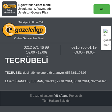
E-gazeteilan.com Mobil
Uygulamamız Yayındadır.
Aç
Ücretsiz - Google Play
Türkiyenin İlk ve Tek
Online Gazete İlan Sitesi
0212 571 46 99
0216 366 01 19
(09:00 - 19:00)
(09:00 - 19:00)
TECRÜBELİ
TECRÜBELİ
desinatör ve operatör aranıyor. 0532.611.26.03
Etiket :
İSTANBUL
,
ELEMAN
,
Grafiker
,
29.01.2014
,
30.01.2014
,
Normal ilan
E-gazeteilan.com
Yitik Ajans
Projesidir.
Tüm Hakları Saklıdır.