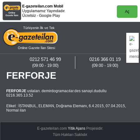
E-gazeteilan.com Mobil
Uygulamamız Yayındadır.
Aç
Ücretsiz - Google Play
Türkiyenin İlk ve Tek
Online Gazete İlan Sitesi
0212 571 46 99
0216 366 01 19
(09:00 - 19:00)
(09:00 - 19:00)
FERFORJE
FERFORJE
ustaları. demirdogramacılar.des sanayi.dudullu
0216.365.13.52
Etiket :
İSTANBUL
,
ELEMAN
,
Doğrama Elemanı
,
6.4.2015
,
07.04.2015
,
Normal ilan
E-gazeteilan.com
Yitik Ajans
Projesidir.
Tüm Hakları Saklıdır.