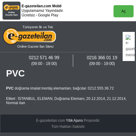
E-gazeteilan.com Mobil
Uygulamamız Yayındadır.
Aç
Ücretsiz - Google Play
Türkiyenin İlk ve Tek
Online Gazete İlan Sitesi
0212 571 46 99
0216 366 01 19
(09:00 - 19:00)
(09:00 - 19:00)
PVC
PVC
doğrama imalat montaj elemanları. bağcılar. 0212.555.36.72
Etiket :
İSTANBUL
,
ELEMAN
,
Doğrama Elemanı
,
20.12.2014
,
21.12.2014
,
Normal ilan
E-gazeteilan.com
Yitik Ajans
Projesidir.
Tüm Hakları Saklıdır.