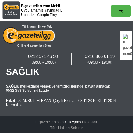
E-gazeteilan.com Mobil
Uygulamamız Yayındadır.
Aç
Ücretsiz - Google Play
Türkiyenin İlk ve Tek
Online Gazete İlan Sitesi
0212 571 46 99
0216 366 01 19
(09:00 - 19:00)
(09:00 - 19:00)
SAĞLIK
SAĞLIK
merkezinde yemek ve temizlik işlerinde, bayan alınacak
0532.353.35.55 fındıkzade
Etiket :
İSTANBUL
,
ELEMAN
,
Çeşitli Eleman
,
08.11.2016
,
09.11.2016
,
Normal ilan
E-gazeteilan.com
Yitik Ajans
Projesidir.
Tüm Hakları Saklıdır.