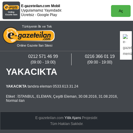
E-gazeteilan.com Mobil
Uygulamamız Yayındadır.
Aç
Ücretsiz - Google Play
Türkiyenin İlk ve Tek
Online Gazete İlan Sitesi
0212 571 46 99
0216 366 01 19
(09:00 - 19:00)
(09:00 - 19:00)
YAKACIKTA
YAKACIKTA
tandıra eleman 0533.613.31.24
Etiket :
İSTANBUL
,
ELEMAN
,
Çeşitli Eleman
,
30.08.2016
,
31.08.2016
,
Normal ilan
E-gazeteilan.com
Yitik Ajans
Projesidir.
Tüm Hakları Saklıdır.