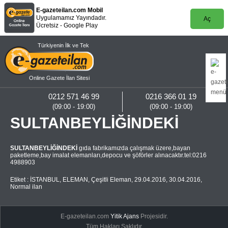
E-gazeteilan.com Mobil
Uygulamamız Yayındadır.
Aç
Ücretsiz - Google Play
Türkiyenin İlk ve Tek
Online Gazete İlan Sitesi
0212 571 46 99
0216 366 01 19
(09:00 - 19:00)
(09:00 - 19:00)
SULTANBEYLİĞİNDEKİ
SULTANBEYLİĞİNDEKİ
gıda fabrikamızda çalışmak üzere,bayan
paketleme,bay imalat elemanları,depocu ve şöförler alınacaktır.tel:0216
4988903
Etiket :
İSTANBUL
,
ELEMAN
,
Çeşitli Eleman
,
29.04.2016
,
30.04.2016
,
Normal ilan
E-gazeteilan.com
Yitik Ajans
Projesidir.
Tüm Hakları Saklıdır.