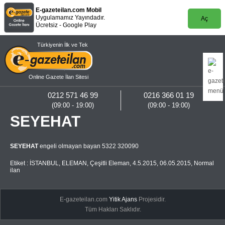
E-gazeteilan.com Mobil
Uygulamamız Yayındadır.
Aç
Ücretsiz - Google Play
Türkiyenin İlk ve Tek
Online Gazete İlan Sitesi
0212 571 46 99
0216 366 01 19
(09:00 - 19:00)
(09:00 - 19:00)
SEYEHAT
SEYEHAT
engeli olmayan bayan 5322 320090
Etiket :
İSTANBUL
,
ELEMAN
,
Çeşitli Eleman
,
4.5.2015
,
06.05.2015
,
Normal
ilan
E-gazeteilan.com
Yitik Ajans
Projesidir.
Tüm Hakları Saklıdır.