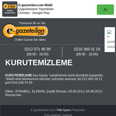
E-gazeteilan.com Mobil
Uygulamamız Yayındadır.
Aç
Ücretsiz - Google Play
Türkiyenin İlk ve Tek
Online Gazete İlan Sitesi
0212 571 46 99
0216 366 01 19
(09:00 - 19:00)
(09:00 - 19:00)
KURUTEMİZLEME
KURUTEMİZLEME
bay-bayan *yetiştirilmek üzere,tecrübeli kasiyerler,
*ikitelli deki fabrikamıza ütücüler, presçiler aranıyor. tel:212.485.28.21
gsm:543.438.74.40
Etiket :
İSTANBUL
,
ELEMAN
,
Çeşitli Eleman
,
03.08.2013
,
04.08.2013
,
Normal ilan
E-gazeteilan.com
Yitik Ajans
Projesidir.
Tüm Hakları Saklıdır.