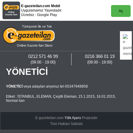
E-gazeteilan.com Mobil
Uygulamamız Yayındadır.
Aç
Ücretsiz - Google Play
Türkiyenin İlk ve Tek
Online Gazete İlan Sitesi
0212 571 46 99
0216 366 01 19
(09:00 - 19:00)
(09:00 - 19:00)
YÖNETİCİ
YÖNETİCİ
veya adayları arıyoruz tel-05347948858
Etiket :
İSTANBUL
,
ELEMAN
,
Çeşitli Eleman
,
15.1.2015
,
16.01.2015
,
Normal ilan
E-gazeteilan.com
Yitik Ajans
Projesidir.
Tüm Hakları Saklıdır.