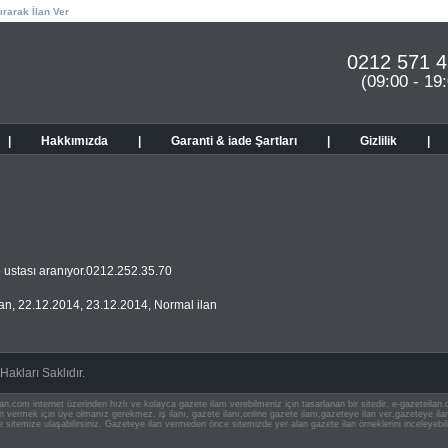
ırarak İlan Ver
0212 571 4
(09:00 - 19
|
Hakkımızda
|
Garanti & iade Şartları
|
Gizlilik
|
 ustası aranıyor.0212.252.35.70
man
,
22.12.2014
,
23.12.2014
,
Normal ilan
akları Saklıdır.
an.com internet üzerinden hızlı ve kolayca gazete ilanı verebilmeniz için tasarlanan bir sitedir. e-gazeteila
ilan vermek için üye olmanız gerekmez. iş ilanı, gazete ilanı,online gazete ilanı,gazeteye ilan ver,gazeteye
e sitemize ulaşabilirsiniz. Gazeteye ilan vermeden önce sitemizde yer alan gazete ilan örneklerini inceleyebili