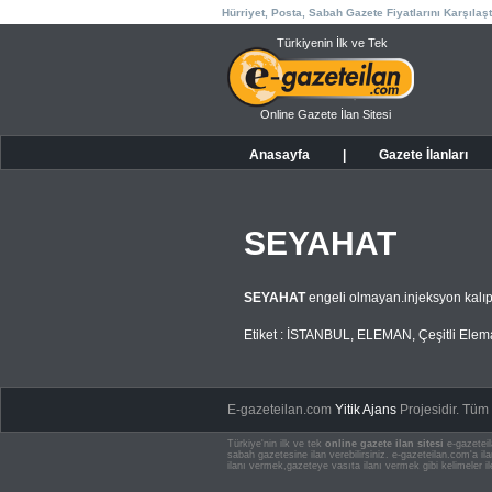
Hürriyet, Posta, Sabah Gazete Fiyatlarını Karşılaşt
Türkiyenin İlk ve Tek
Online Gazete İlan Sitesi
Anasayfa
|
Gazete İlanları
SEYAHAT
SEYAHAT
engeli olmayan.injeksyon kalıp
Etiket :
İSTANBUL
,
ELEMAN
,
Çeşitli Ele
E-gazeteilan.com
Yitik Ajans
Projesidir.
Tüm H
Türkiye'nin ilk ve tek
online gazete ilan sitesi
e-gazeteil
sabah gazetesine ilan verebilirsiniz. e-gazeteilan.com'a 
ilanı vermek,gazeteye vasıta ilanı vermek gibi kelimeler il