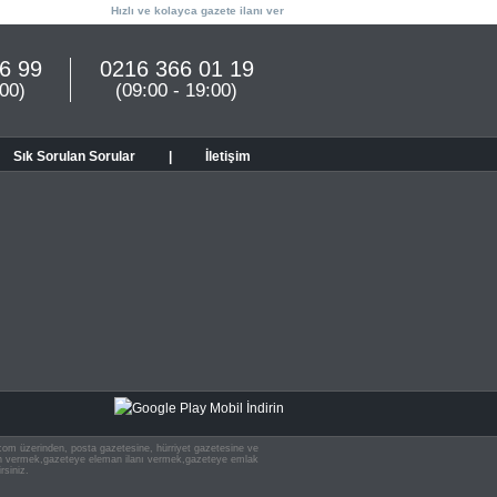
Hızlı ve kolayca gazete ilanı ver
6 99
0216 366 01 19
:00)
(09:00 - 19:00)
Sık Sorulan Sorular
|
İletişim
n.com üzerinden, posta gazetesine, hürriyet gazetesine ve
 ilan vermek,gazeteye eleman ilanı vermek,gazeteye emlak
rsiniz.