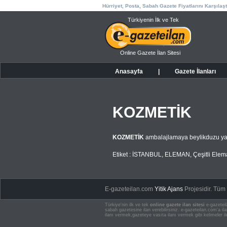
Hürriyet, Posta, Sabah Gazete Fiyatlarını Karşılaşt
Türkiyenin İlk ve Tek
Online Gazete İlan Sitesi
Anasayfa
|
Gazete İlanları
KOZMETİK
KOZMETİK
ambalajlamaya beylikduzu ya
Etiket :
İSTANBUL
,
ELEMAN
,
Çeşitli Ele
E-gazeteilan.com
Yitik Ajans
Projesidir.
Tüm H
Türkiye'nin ilk ve tek
online gazete ilan sitesi
e-gazeteil
sabah gazetesine ilan verebilirsiniz. e-gazeteilan.com'a 
ilanı vermek,gazeteye vasıta ilanı vermek gibi kelimeler il