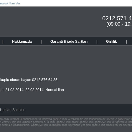
ırarak İlan Ver
0212 571 4
(09:00 - 19
|
Hakkımızda
|
Garanti & iade Şartları
|
Gizlilik
|
kuplu oturan bayan 0212.876.64.35
man
,
21.08.2014
,
22.08.2014
,
Normal ilan
akları Saklıdır.
an.com internet üzerinden hızlı ve kolayca gazete ilanı verebilmeniz için tasarlanan bir sitedir. e-gazeteila
ilan vermek için üye olmanız gerekmez. iş ilanı, gazete ilanı,online gazete ilanı,gazeteye ilan ver,gazeteye
e sitemize ulaşabilirsiniz. Gazeteye ilan vermeden önce sitemizde yer alan gazete ilan örneklerini inceleyebili