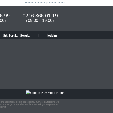
Hızlı ve kolayca gazete ilanı ver
6 99
0216 366 01 19
:00)
(09:00 - 19:00)
Sık Sorulan Sorular
|
İletişim
n.com üzerinden, posta gazetesine, hürriyet gazetesine ve
 ilan vermek,gazeteye eleman ilanı vermek,gazeteye emlak
rsiniz.