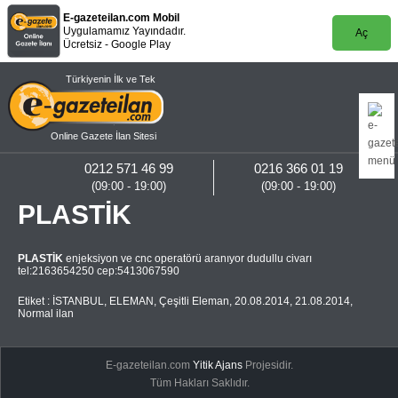
E-gazeteilan.com Mobil
Uygulamamız Yayındadır.
Aç
Ücretsiz - Google Play
Türkiyenin İlk ve Tek
Online Gazete İlan Sitesi
0212 571 46 99
0216 366 01 19
(09:00 - 19:00)
(09:00 - 19:00)
PLASTİK
PLASTİK
enjeksiyon ve cnc operatörü aranıyor dudullu civarı
tel:2163654250 cep:5413067590
Etiket :
İSTANBUL
,
ELEMAN
,
Çeşitli Eleman
,
20.08.2014
,
21.08.2014
,
Normal ilan
E-gazeteilan.com
Yitik Ajans
Projesidir.
Tüm Hakları Saklıdır.