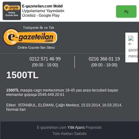
E-gazeteilan.com Mobil
Uygulamamız Yayındadır.
Aç
Ücretsiz - Google Play
Türkiyenin İlk ve Tek
Online Gazete İlan Sitesi
0212 571 46 99
0216 366 01 19
(09:00 - 19:00)
(09:00 - 19:00)
1500TL
1500TL
maaşla cagrı merkezımıze 18-45 yas arası tecrubeli bayan
elemanlar gopaşa 0549.449.20.61
Etiket :
İSTANBUL
,
ELEMAN
,
Çağrı Merkezi
,
15.03.2014
,
16.03.2014
,
Normal ilan
E-gazeteilan.com
Yitik Ajans
Projesidir.
Tüm Hakları Saklıdır.