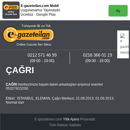
E-gazeteilan.com Mobil
Uygulamamız Yayındadır.
Aç
Ücretsiz - Google Play
Türkiyenin İlk ve Tek
Online Gazete İlan Sitesi
0212 571 46 99
0216 366 01 19
(09:00 - 19:00)
(09:00 - 19:00)
ÇAĞRI
ÇAĞRI
merkezimize bayan takım arkadaşları arıyoruz esenler
05327915200
Etiket :
İSTANBUL
,
ELEMAN
,
Çağrı Merkezi
,
31.08.2013
,
01.09.2013
,
Normal ilan
E-gazeteilan.com
Yitik Ajans
Projesidir.
Tüm Hakları Saklıdır.