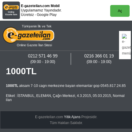
E-gazeteilan.com Mobil
Uygulamamız Yayındadır.
Aç
Ücretsiz - Google Play
Türkiyenin İlk ve Tek
Online Gazete İlan Sitesi
0212 571 46 99
0216 366 01 19
(09:00 - 19:00)
(09:00 - 19:00)
1000TL
1000TL
aksam 7-10 cagrı merkezıne bayan elemanlar gop 0545.817.24.85
Etiket :
İSTANBUL
,
ELEMAN
,
Çağrı Merkezi
,
4.3.2015
,
05.03.2015
,
Normal
ilan
E-gazeteilan.com
Yitik Ajans
Projesidir.
Tüm Hakları Saklıdır.