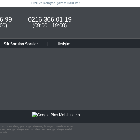
Hızlı ve kolayca gazete ilanı ver
6 99
0216 366 01 19
:00)
(09:00 - 19:00)
Sık Sorulan Sorular
|
İletişim
n.com üzerinden, posta gazetesine, hürriyet gazetesine ve
 ilan vermek,gazeteye eleman ilanı vermek,gazeteye emlak
rsiniz.