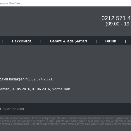
ırarak İlan Ver
0212 571 4
(09:00 - 19
|
Hakkımızda
|
Garanti & iade Şartları
|
Gizlilik
|
caktır başakşehir 0532.374.70.71
Elemanı
,
31.05.2016
,
01.06.2016
,
Normal ilan
akları Saklıdır.
an.com internet üzerinden hızlı ve kolayca gazete ilanı verebilmeniz için tasarlanan bir sitedir. e-gazeteila
ilan vermek için üye olmanız gerekmez. iş ilanı, gazete ilanı,online gazete ilanı,gazeteye ilan ver,gazeteye
e sitemize ulaşabilirsiniz. Gazeteye ilan vermeden önce sitemizde yer alan gazete ilan örneklerini inceleyebili