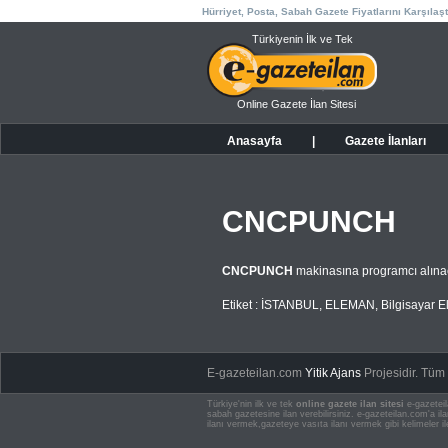
Hürriyet, Posta, Sabah Gazete Fiyatlarını Karşılaşt
Türkiyenin İlk ve Tek
Online Gazete İlan Sitesi
Anasayfa
|
Gazete İlanları
CNCPUNCH
CNCPUNCH
makinasına programcı alına
Etiket :
İSTANBUL
,
ELEMAN
,
Bilgisayar 
E-gazeteilan.com
Yitik Ajans
Projesidir.
Tüm H
Türkiye'nin ilk ve tek
online gazete ilan sitesi
e-gazeteil
sabah gazetesine ilan verebilirsiniz. e-gazeteilan.com'a 
ilanı vermek,gazeteye vasıta ilanı vermek gibi kelimeler il