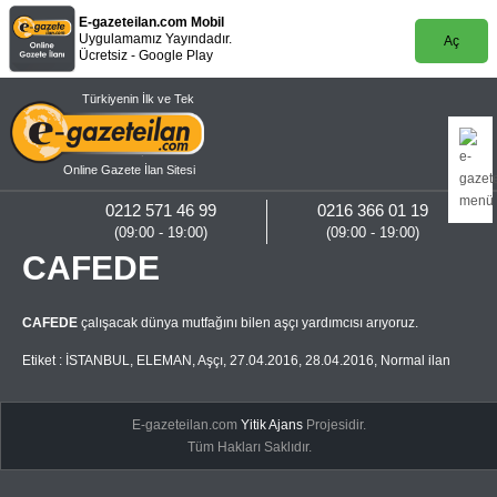
E-gazeteilan.com Mobil
Uygulamamız Yayındadır.
Aç
Ücretsiz - Google Play
Türkiyenin İlk ve Tek
Online Gazete İlan Sitesi
0212 571 46 99
0216 366 01 19
(09:00 - 19:00)
(09:00 - 19:00)
CAFEDE
CAFEDE
çalışacak dünya mutfağını bilen aşçı yardımcısı arıyoruz.
Etiket :
İSTANBUL
,
ELEMAN
,
Aşçı
,
27.04.2016
,
28.04.2016
,
Normal ilan
E-gazeteilan.com
Yitik Ajans
Projesidir.
Tüm Hakları Saklıdır.