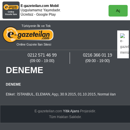
E-gazeteilan.com Mobil
Uygulamamız Yayındadır.
Aç
Ücretsiz - Google Play
Türkiyenin İlk ve Tek
Online Gazete İlan Sitesi
0212 571 46 99
0216 366 01 19
(09:00 - 19:00)
(09:00 - 19:00)
DENEME
DENEME
Etiket :
İSTANBUL
,
ELEMAN
,
Aşçı
,
30.9.2015
,
01.10.2015
,
Normal ilan
E-gazeteilan.com
Yitik Ajans
Projesidir.
Tüm Hakları Saklıdır.