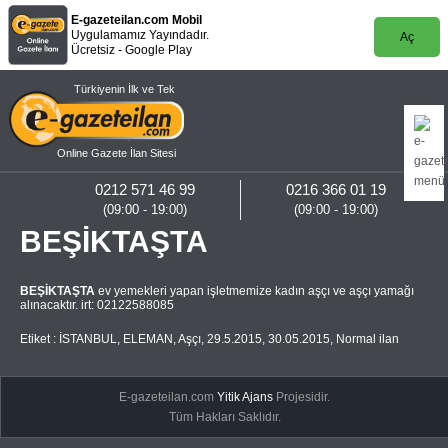
E-gazeteilan.com Mobil
Uygulamamız Yayındadır.
Aç
Ücretsiz - Google Play
Türkiyenin İlk ve Tek
Online Gazete İlan Sitesi
0212 571 46 99
0216 366 01 19
(09:00 - 19:00)
(09:00 - 19:00)
BEŞİKTAŞTA
BEŞİKTAŞTA
ev yemekleri yapan işletmemize kadın aşçı ve aşçı yamağı
alınacaktır. irt: 02122588085
Etiket :
İSTANBUL
,
ELEMAN
,
Aşçı
,
29.5.2015
,
30.05.2015
,
Normal ilan
E-gazeteilan.com
Yitik Ajans
Projesidir.
Tüm Hakları Saklıdır.