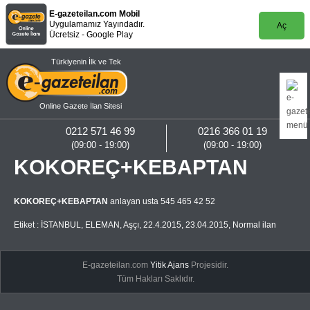
E-gazeteilan.com Mobil
Uygulamamız Yayındadır.
Aç
Ücretsiz - Google Play
Türkiyenin İlk ve Tek
Online Gazete İlan Sitesi
0212 571 46 99
0216 366 01 19
(09:00 - 19:00)
(09:00 - 19:00)
KOKOREÇ+KEBAPTAN
KOKOREÇ+KEBAPTAN
anlayan usta 545 465 42 52
Etiket :
İSTANBUL
,
ELEMAN
,
Aşçı
,
22.4.2015
,
23.04.2015
,
Normal ilan
E-gazeteilan.com
Yitik Ajans
Projesidir.
Tüm Hakları Saklıdır.