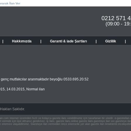
ırarak İlan Ver
0212 571 4
(09:00 - 19
|
Hakkımızda
|
Garanti & iade Şartları
|
Gizlilik
|
genç mutfakcılar aranmaktadır beyoğlu 0533.695.20.52
015
,
14.03.2015
,
Normal ilan
akları Saklıdır.
an.com internet üzerinden hızlı ve kolayca gazete ilanı verebilmeniz için tasarlanan bir sitedir. e-gazeteila
ilan vermek için üye olmanız gerekmez. iş ilanı, gazete ilanı,online gazete ilanı,gazeteye ilan ver,gazeteye
e sitemize ulaşabilirsiniz. Gazeteye ilan vermeden önce sitemizde yer alan gazete ilan örneklerini inceleyebili