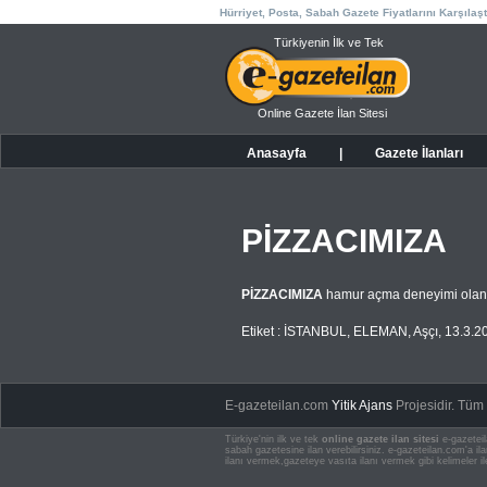
Hürriyet, Posta, Sabah Gazete Fiyatlarını Karşılaşt
Türkiyenin İlk ve Tek
Online Gazete İlan Sitesi
Anasayfa
|
Gazete İlanları
PİZZACIMIZA
PİZZACIMIZA
hamur açma deneyimi olan 
Etiket :
İSTANBUL
,
ELEMAN
,
Aşçı
,
13.3.2
E-gazeteilan.com
Yitik Ajans
Projesidir.
Tüm H
Türkiye'nin ilk ve tek
online gazete ilan sitesi
e-gazeteil
sabah gazetesine ilan verebilirsiniz. e-gazeteilan.com'a 
ilanı vermek,gazeteye vasıta ilanı vermek gibi kelimeler il