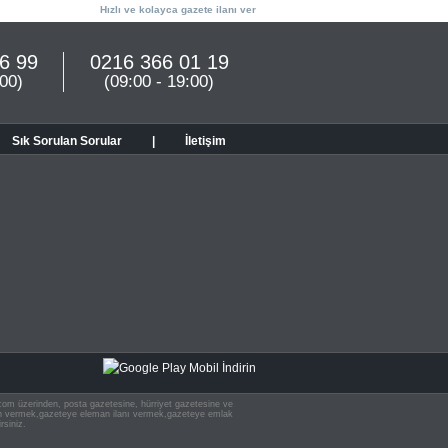
Hızlı ve kolayca gazete ilanı ver
6 99
0216 366 01 19
:00)
(09:00 - 19:00)
Sık Sorulan Sorular
|
İletişim
n.com üzerinden, posta gazetesine, hürriyet gazetesine ve
 ilan vermek,gazeteye eleman ilanı vermek,gazeteye emlak
rsiniz.