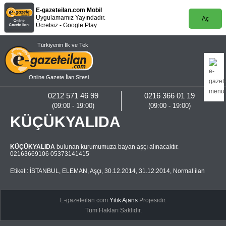
E-gazeteilan.com Mobil
Uygulamamız Yayındadır.
Aç
Ücretsiz - Google Play
Türkiyenin İlk ve Tek
Online Gazete İlan Sitesi
0212 571 46 99
0216 366 01 19
(09:00 - 19:00)
(09:00 - 19:00)
KÜÇÜKYALIDA
KÜÇÜKYALIDA
bulunan kurumumuza bayan aşçı alınacaktır.
02163669106 05373141415
Etiket :
İSTANBUL
,
ELEMAN
,
Aşçı
,
30.12.2014
,
31.12.2014
,
Normal ilan
E-gazeteilan.com
Yitik Ajans
Projesidir.
Tüm Hakları Saklıdır.