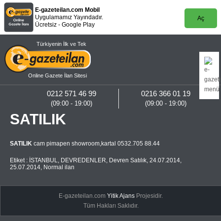
E-gazeteilan.com Mobil
Uygulamamız Yayındadır.
Aç
Ücretsiz - Google Play
Türkiyenin İlk ve Tek
Online Gazete İlan Sitesi
0212 571 46 99
0216 366 01 19
(09:00 - 19:00)
(09:00 - 19:00)
SATILIK
SATILIK
cam pimapen showroom,kartal 0532.705 88.44
Etiket :
İSTANBUL
,
DEVREDENLER
,
Devren Satılık
,
24.07.2014
,
25.07.2014
,
Normal ilan
E-gazeteilan.com
Yitik Ajans
Projesidir.
Tüm Hakları Saklıdır.